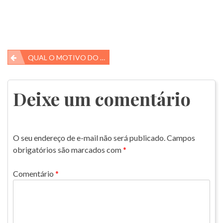
Navegação
QUAL O MOTIVO DO TÉRMINO DO HORÁRIO DE VERÃO?
de
Post
Deixe um comentário
O seu endereço de e-mail não será publicado.
Campos
obrigatórios são marcados com
*
Comentário
*