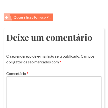
Navegação
Quem É Esse Famoso Pangolim?
de
Post
Deixe um comentário
O seu endereço de e-mail não será publicado.
Campos
obrigatórios são marcados com
*
Comentário
*