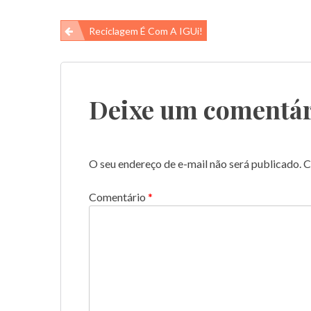
Navegação
Reciclagem É Com A IGUi!
de
Post
Deixe um comentár
O seu endereço de e-mail não será publicado.
C
Comentário
*