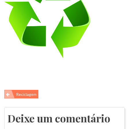
Navegação
Reciclagem
de
Post
Deixe um comentário