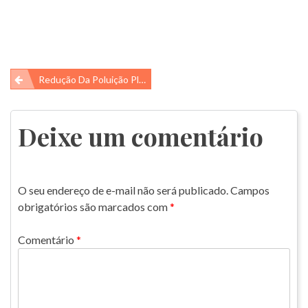
Navegação
Redução Da Poluição Plástica
de
Post
Deixe um comentário
O seu endereço de e-mail não será publicado.
Campos
obrigatórios são marcados com
*
Comentário
*