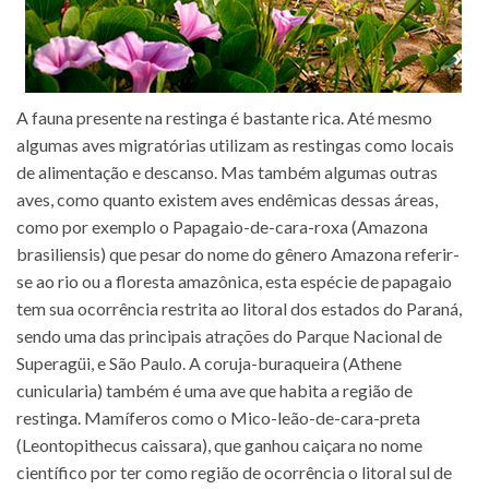
A fauna presente na restinga é bastante rica. Até mesmo
algumas aves migratórias utilizam as restingas como locais
de alimentação e descanso. Mas também algumas outras
aves, como quanto existem aves endêmicas dessas áreas,
como por exemplo o Papagaio-de-cara-roxa (Amazona
brasiliensis) que pesar do nome do gênero Amazona referir-
se ao rio ou a floresta amazônica, esta espécie de papagaio
tem sua ocorrência restrita ao litoral dos estados do Paraná,
sendo uma das principais atrações do Parque Nacional de
Superagüi, e São Paulo. A coruja-buraqueira (Athene
cunicularia) também é uma ave que habita a região de
restinga. Mamíferos como o Mico-leão-de-cara-preta
(Leontopithecus caissara), que ganhou caiçara no nome
científico por ter como região de ocorrência o litoral sul de