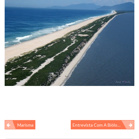
Navegação
Marisma
Entrevista Com A Bióloga Luísa Haddad
de