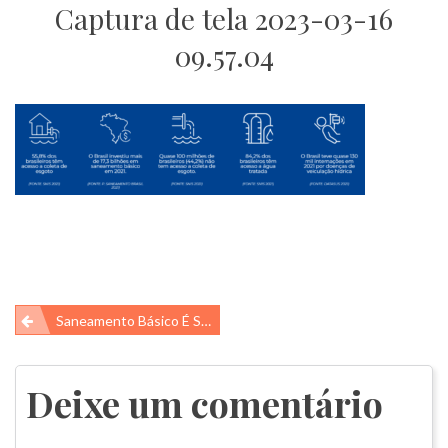
Captura de tela 2023-03-16
09.57.04
Navegação
Saneamento Básico É Saúde
de
Post
Deixe um comentário