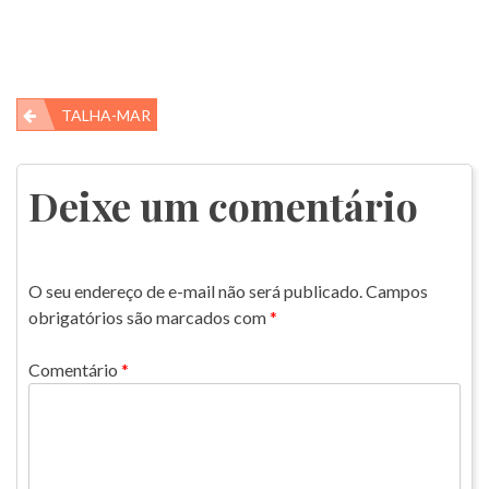
Navegação
TALHA-MAR
de
Post
Deixe um comentário
O seu endereço de e-mail não será publicado.
Campos
obrigatórios são marcados com
*
Comentário
*