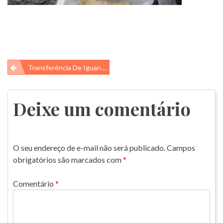
Navegação
Transferência De Iguanas Em Galápagos
de
Post
Deixe um comentário
O seu endereço de e-mail não será publicado.
Campos
obrigatórios são marcados com
*
Comentário
*