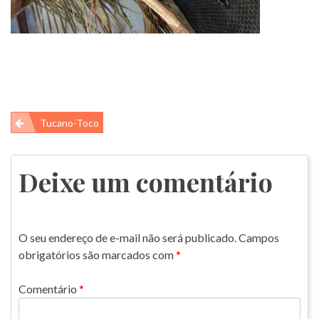
Navegação
Tucano-Toco
de
Post
Deixe um comentário
O seu endereço de e-mail não será publicado.
Campos
obrigatórios são marcados com
*
Comentário
*