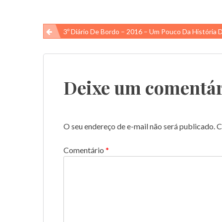
Navegação
3º Diário De Bordo – 2016 – Um Pouco Da História Do Atol Das
de
Post
Deixe um comentár
O seu endereço de e-mail não será publicado.
C
Comentário
*