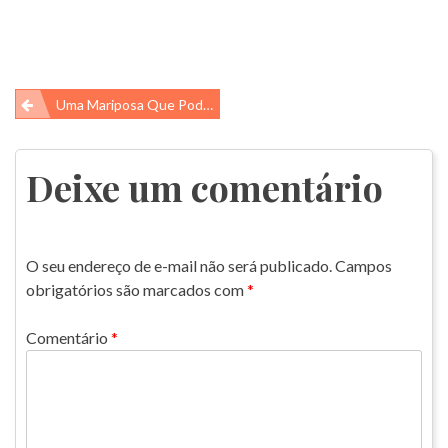
Navegação
Uma Mariposa Que Pode Digerir Plástico…
de
Post
Deixe um comentário
O seu endereço de e-mail não será publicado.
Campos
obrigatórios são marcados com
*
Comentário
*