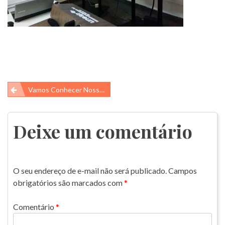
Navegação
Vamos Conhecer Nossos Alunos De Iniciação Científica E Suas Pesquisas! – Parte 1
de
Post
Deixe um comentário
O seu endereço de e-mail não será publicado.
Campos
obrigatórios são marcados com
*
Comentário
*