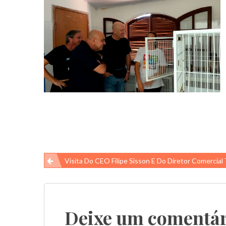
Navegação
Visita Do CEO Filipe Sisson E Do Diretor Comercial Toninho Pi
de
Post
Deixe um comentár