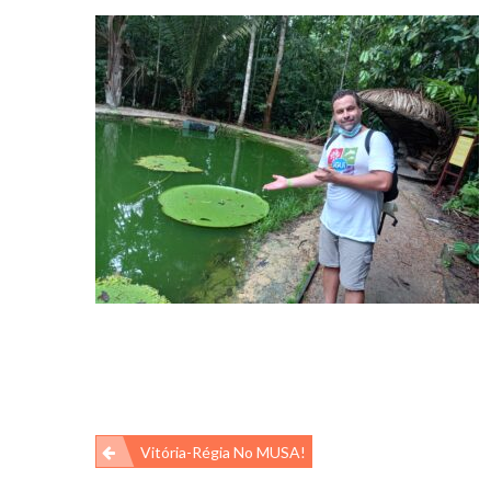
Navegação
Vitória-Régia No MUSA!