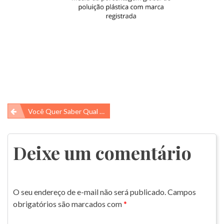
Navegação
Você Quer Saber Qual É A Marca Que Mais Polui Com Plástico?
de
Post
Deixe um comentário
O seu endereço de e-mail não será publicado.
Campos
obrigatórios são marcados com
*