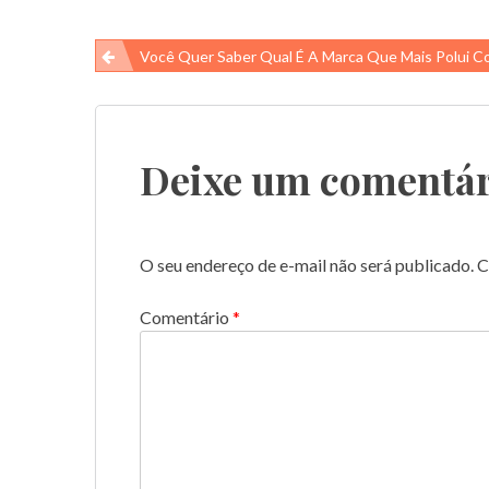
Navegação
Você Quer Saber Qual É A Marca Que Mais Polui Com Plás
de
Post
Deixe um comentár
O seu endereço de e-mail não será publicado.
C
Comentário
*