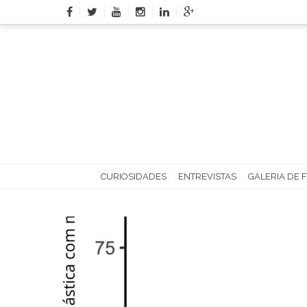
Skip
to
content
CURIOSIDADES
ENTREVISTAS
GALERIA DE 