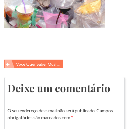
Navegação
Você Quer Saber Qual É A Marca Que Mais Polui Com Plástico?
de
Post
Deixe um comentário
O seu endereço de e-mail não será publicado.
Campos
obrigatórios são marcados com
*