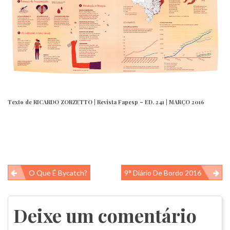
Texto de
RICARDO ZORZETTO |
Revista Fapesp – ED. 241 | MARÇO 2016
Navegação
O Que É Bycatch?
9° Diário De Bordo 2016
de
Post
Deixe um comentário