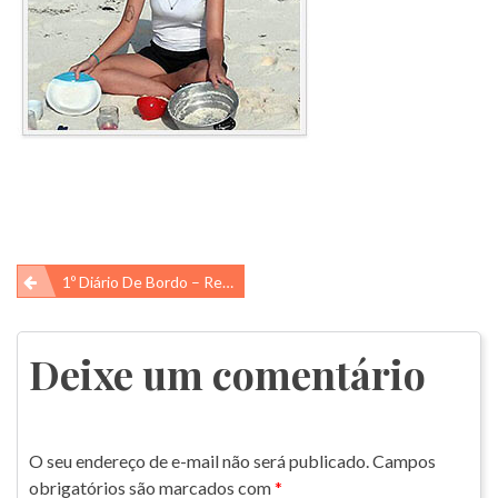
Navegação
1º Diário De Bordo – Realização Da Microchipagem – 2016
de
Post
Deixe um comentário
O seu endereço de e-mail não será publicado.
Campos
obrigatórios são marcados com
*