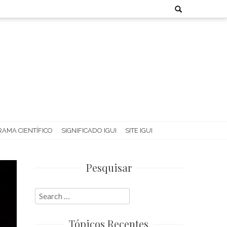
Search
for:
AMA CIENTÍFICO
SIGNIFICADO IGUI
SITE IGUI
Pesquisar
Search
for:
Tópicos Recentes