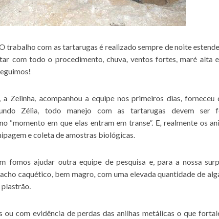
. O trabalho com as tartarugas é realizado sempre de noite estend
ptar com todo o procedimento, chuva, ventos fortes, maré alta 
nseguimos!
, a Zelinha, acompanhou a equipe nos primeiros dias, forneceu 
Segundo Zélia, todo manejo com as tartarugas devem ser f
no “momento em que elas entram em transe”. E, realmente os an
hipagem e coleta de amostras biológicas.
 fomos ajudar outra equipe de pesquisa e, para a nossa surp
macho caquético, bem magro, com uma elevada quantidade de alg
 plastrão.
ou com evidência de perdas das anilhas metálicas o que fortal