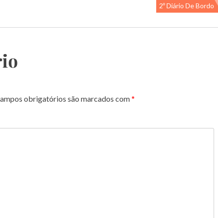
2º Diário De Bordo
io
ampos obrigatórios são marcados com
*