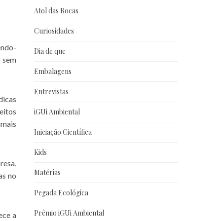
Atol das Rocas
Curiosidades
endo-
Dia de que
e sem
Embalagens
Entrevistas
dicas
eitos
iGUi Ambiental
imais
Iniciação Científica
Kids
resa,
Matérias
as no
Pegada Ecológica
Prêmio iGUi Ambiental
ece a