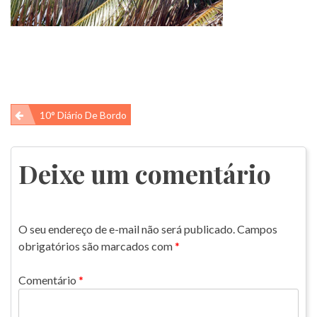
Navegação
10° Diário De Bordo
de
Post
Deixe um comentário
O seu endereço de e-mail não será publicado.
Campos
obrigatórios são marcados com
*
Comentário
*