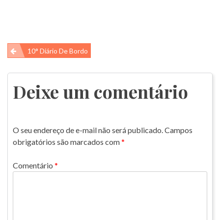
Navegação
10° Diário De Bordo
de
Post
Deixe um comentário
O seu endereço de e-mail não será publicado.
Campos
obrigatórios são marcados com
*
Comentário
*