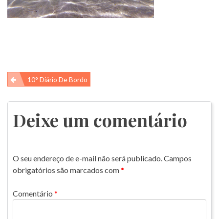
Navegação
10° Diário De Bordo
de
Post
Deixe um comentário
O seu endereço de e-mail não será publicado.
Campos
obrigatórios são marcados com
*
Comentário
*