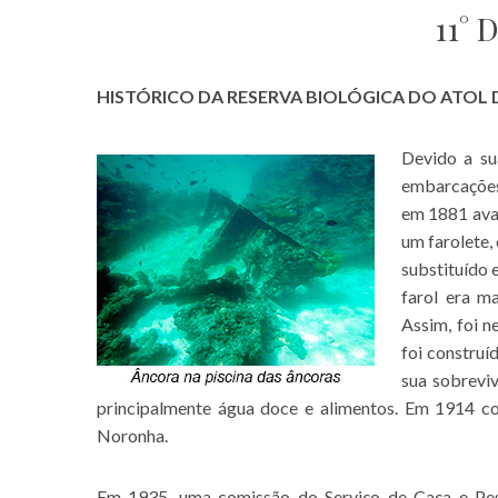
11° 
HISTÓRICO DA RESERVA BIOLÓGICA DO ATOL
Devido a su
embarcações,
em 1881 aval
um farolete,
substituído 
farol era m
Assim, foi n
foi constru
sua sobrevi
principalmente água doce e alimentos. Em 1914 co
Noronha.
Em
1935, uma comissão do Serviço de Caça e Pesc