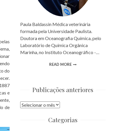
Paula Baldassin Médica veterinária
formada pela Universidade Paulista.
Doutora em Oceanografia Química, pelo
pelas
Laboratório de Química Orgânica
lema,
Marinha, no Instituto Oceanográfico -…
ionar
sendo
READ MORE
to do
ecer.
 1887
Publicações anteriores
cas e
ente,
Publicações
do de
anteriores
Categorias