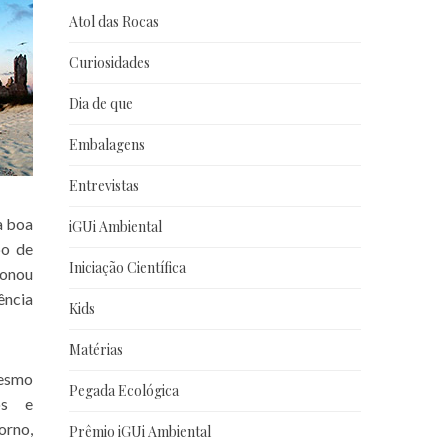
Atol das Rocas
Curiosidades
Dia de que
Embalagens
Entrevistas
a boa
iGUi Ambiental
po de
Iniciação Científica
ionou
ência
Kids
Matérias
mesmo
Pegada Ecológica
os e
orno,
Prêmio iGUi Ambiental