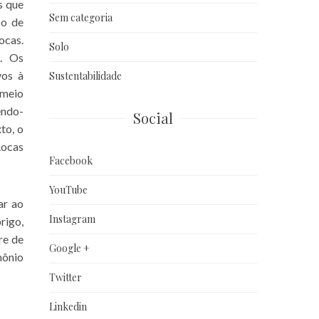
s que
Sem categoria
po de
ocas.
Solo
s. Os
vos à
Sustentabilidade
 meio
endo-
Social
to, o
Rocas
Facebook
YouTube
ar ao
Instagram
rigo,
re de
Google +
mônio
Twitter
Linkedin