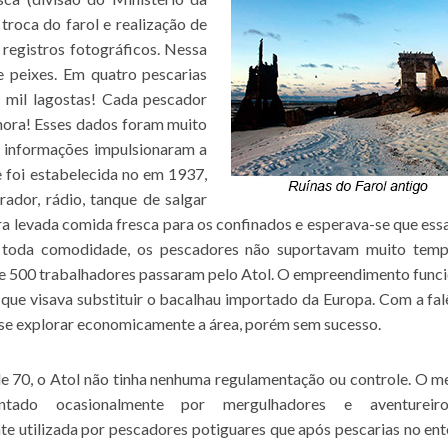
roca do farol e realização de
 registros fotográficos. Nessa
e peixes. Em quatro pescarias
 mil lagostas! Cada pescador
hora! Esses dados foram muito
as informações impulsionaram a
 foi estabelecida no em 1937,
ador, rádio, tanque de salgar
ra levada comida fresca para os confinados e esperava-se que ess
m toda comodidade, os pescadores não suportavam muito tem
de 500 trabalhadores passaram pelo Atol. O empreendimento func
 que visava substituir o bacalhau importado da Europa. Com a fal
 se explorar economicamente a área, porém sem sucesso.
e 70, o Atol não tinha nenhuma regulamentação ou controle. O 
entado ocasionalmente por mergulhadores e aventureir
te utilizada por pescadores potiguares que após pescarias no ent