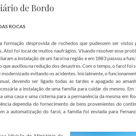
Diário de Bordo
 DAS ROCAS
a formação desprovida de rochedos que pudessem ser vistos 
 Atol foi local de muitos naufrágios. Visando resolver esse prob
iaram a instalação de um farol na região e em 1883 passou a func
 o que auxiliou na redução dos desastres. Com o tempo, o farol foi 
e modernizado evitando os acidentes. Inicialmente, o funcionamen
anual, devendo ser ligado todas as tardes e apagado ao amanh
ecessária a instalação de uma família para cuidar do mesmo. Em
ída uma casa e uma cisterna para a permanência da mesma em Ro
vência dependia do fornecimento de bens provenientes do contin
m a automatização do farol, a família foi enviada para Fernan
a (divisão do Ministério da