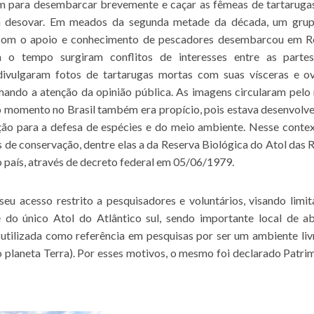
m para desembarcar brevemente e caçar as fêmeas de tartaruga
a desovar. Em meados da segunda metade da década, um gru
com o apoio e conhecimento de pescadores desembarcou em R
 o tempo surgiram conflitos de interesses entre as parte
divulgaram fotos de tartarugas mortas com suas vísceras e o
mando a atenção da opinião pública. As imagens circularam pelo
, o momento no Brasil também era propício, pois estava desenvolv
ão para a defesa de espécies e do meio ambiente. Nesse contex
s de conservação, dentre elas a da Reserva Biológica do Atol das 
o país, através de decreto federal em 05/06/1979.
seu acesso restrito a pesquisadores e voluntários, visando limit
do único Atol do Atlântico sul, sendo importante local de ab
 utilizada como referência em pesquisas por ser um ambiente liv
o planeta Terra). Por esses motivos, o mesmo foi declarado Patri