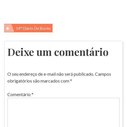
Navegação
14° Diário De Bordo
de
Post
Deixe um comentário
O seu endereço de e-mail não será publicado.
Campos
obrigatórios são marcados com
*
Comentário
*