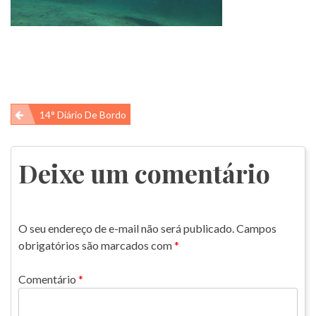
Navegação
14° Diário De Bordo
de
Post
Deixe um comentário
O seu endereço de e-mail não será publicado.
Campos
obrigatórios são marcados com
*
Comentário
*