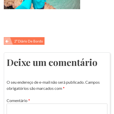
Navegação
2º Diário De Bordo
de
Post
Deixe um comentário
O seu endereço de e-mail não será publicado.
Campos
obrigatórios são marcados com
*
Comentário
*