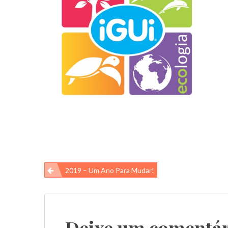
Navegação
2019 – Um Ano Para Mudar!
de
Post
Deixe um comentár