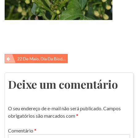
Navegação
22 De Maio, Dia Da Biodiversidade
de
Post
Deixe um comentário
O seu endereço de e-mail não será publicado.
Campos
obrigatórios são marcados com
*
Comentário
*