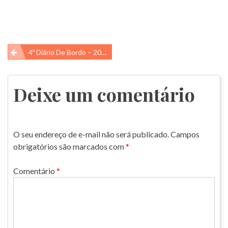
Navegação
4º Diário De Bordo – 2016
de
Post
Deixe um comentário
O seu endereço de e-mail não será publicado.
Campos
obrigatórios são marcados com
*
Comentário
*