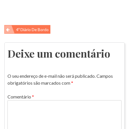
Navegação
4º Diário De Bordo
de
Post
Deixe um comentário
O seu endereço de e-mail não será publicado.
Campos
obrigatórios são marcados com
*
Comentário
*