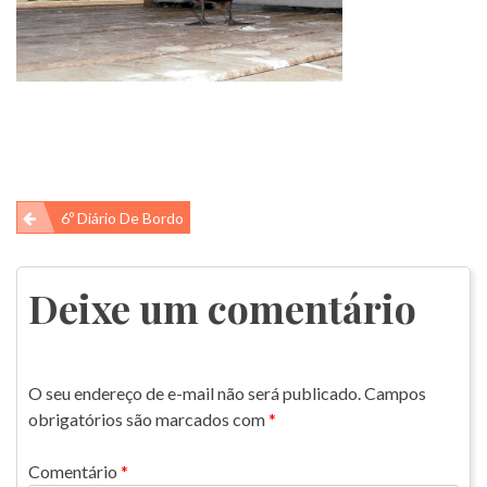
Navegação
6º Diário De Bordo
de
Post
Deixe um comentário
O seu endereço de e-mail não será publicado.
Campos
obrigatórios são marcados com
*
Comentário
*