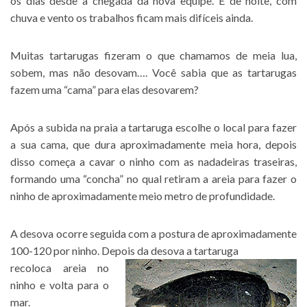
os dias desde a chegada da nova equipe. E de noite, com
chuva e vento os trabalhos ficam mais difíceis ainda.
Muitas tartarugas fizeram o que chamamos de meia lua,
sobem, mas não desovam…. Você sabia que as tartarugas
fazem uma “cama” para elas desovarem?
Após a subida na praia a tartaruga escolhe o local para fazer
a sua cama, que dura aproximadamente meia hora, depois
disso começa a cavar o ninho com as nadadeiras traseiras,
formando uma “concha” no qual retiram a areia para fazer o
ninho de aproximadamente meio metro de profundidade.
A desova ocorre seguida com a postura de aproximadamente
100-120 por ninho. Depois da desova a tartaruga
recoloca are
ia no
ninho e volta para o
mar.