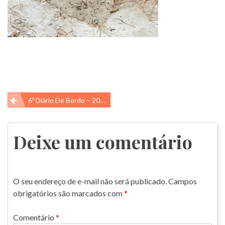
Navegação
6º Diário De Bordo – 2016
de
Post
Deixe um comentário
O seu endereço de e-mail não será publicado.
Campos
obrigatórios são marcados com
*
Comentário
*