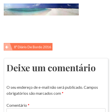
Navegação
8º Diário De Bordo 2016
de
Post
Deixe um comentário
O seu endereço de e-mail não será publicado.
Campos
obrigatórios são marcados com
*
Comentário
*