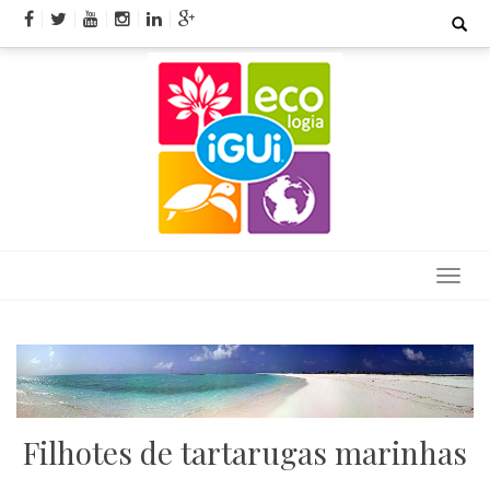
Skip
Search
for:
to
content
Filhotes de tartarugas marinhas