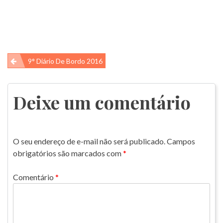
Navegação
9° Diário De Bordo 2016
de
Post
Deixe um comentário
O seu endereço de e-mail não será publicado.
Campos
obrigatórios são marcados com
*
Comentário
*