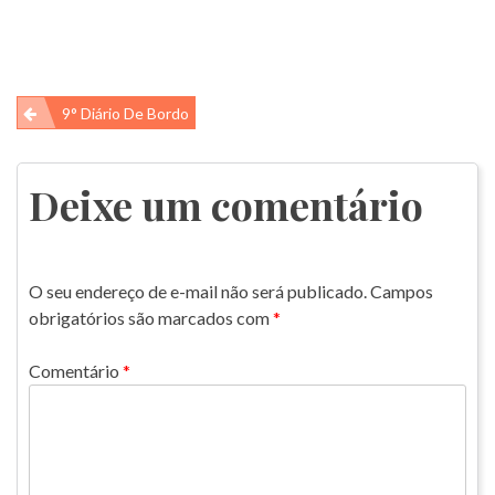
Navegação
9° Diário De Bordo
de
Post
Deixe um comentário
O seu endereço de e-mail não será publicado.
Campos
obrigatórios são marcados com
*
Comentário
*