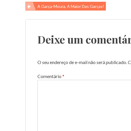
Navegação
A Garça-Moura, A Maior Das Garças!
de
Post
Deixe um comentár
O seu endereço de e-mail não será publicado.
C
Comentário
*