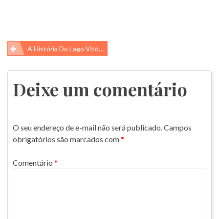
Navegação
A História Do Lago Vitória
de
Post
Deixe um comentário
O seu endereço de e-mail não será publicado.
Campos
obrigatórios são marcados com
*
Comentário
*