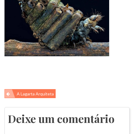
Navegação
A Lagarta Arquiteta
de
Post
Deixe um comentário