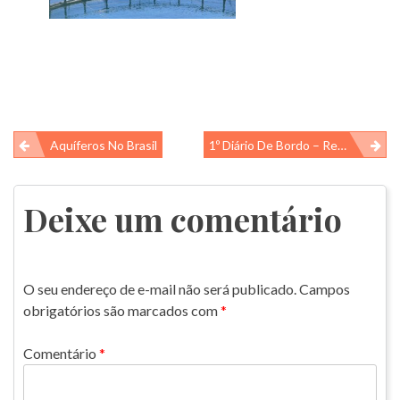
Navegação
Aquíferos No Brasil
1º Diário De Bordo – Realização Da Microchipagem – 2016
de
Post
Deixe um comentário
O seu endereço de e-mail não será publicado.
Campos
obrigatórios são marcados com
*
Comentário
*