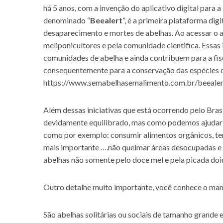
há 5 anos, com a invenção do aplicativo digital para 
denominado “
Beealert
”, é a primeira plataforma dig
desaparecimento e mortes de abelhas. Ao acessar o ap
meliponicultores e pela comunidade cientifica. Essa
comunidades de abelha e ainda contribuem para a fi
consequentemente para a conservação das espécies de
https://www.semabelhasemalimento.com.br/beealer
Além dessas iniciativas que está ocorrendo pelo Bras
devidamente equilibrado, mas como podemos ajudar 
como por exemplo: consumir alimentos orgânicos, ter 
mais importante ….não queimar áreas desocupadas e n
abelhas não somente pelo doce mel e pela picada doid
Outro detalhe muito importante, você conhece o m
São abelhas solitárias ou sociais de tamanho grande 