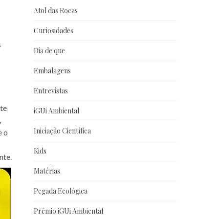
Atol das Rocas
Curiosidades
s
Dia de que
Embalagens
Entrevistas
nte
iGUi Ambiental
,
Iniciação Científica
e o
Kids
nte.
Matérias
Pegada Ecológica
Prêmio iGUi Ambiental