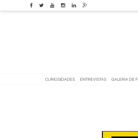
Skip
to
content
CURIOSIDADES
ENTREVISTAS
GALERIA DE 