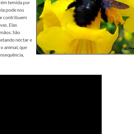
orém temida por
ela pode nos
 e contribuem
vas. Elas
 mãos. São
letando néctar e
o animal, que
onsequência,