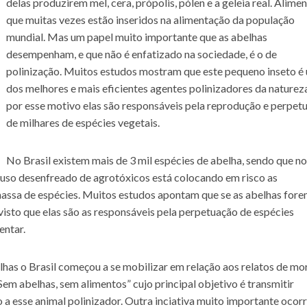
delas produzirem mel, cera, própolis, pólen e a geleia real. Alime
que muitas vezes estão inseridos na alimentação da população
mundial. Mas um papel muito importante que as abelhas
desempenham, e que não é enfatizado na sociedade, é o de
polinização. Muitos estudos mostram que este pequeno inseto é
dos melhores e mais eficientes agentes polinizadores da naturez
por esse motivo elas são responsáveis pela reprodução e perpet
de milhares de espécies vegetais.
No Brasil existem mais de 3 mil espécies de abelha, sendo que no
 uso desenfreado de agrotóxicos está colocando em risco as
assa de espécies. Muitos estudos apontam que se as abelhas for
isto que elas são as responsáveis pela perpetuação de espécies
entar.
as o Brasil começou a se mobilizar em relação aos relatos de mo
m abelhas, sem alimentos” cujo principal objetivo é transmitir
a esse animal polinizador. Outra inciativa muito importante ocor