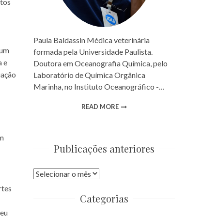
ntos
Paula Baldassin Médica veterinária
 um
formada pela Universidade Paulista.
a e
Doutora em Oceanografia Química, pelo
uação
Laboratório de Química Orgânica
Marinha, no Instituto Oceanográfico -…
READ MORE
em
Publicações anteriores
Publicações
anteriores
rtes
Categorias
reu