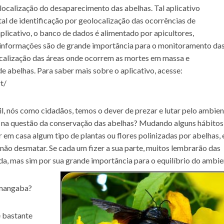
a localização do desaparecimento das abelhas. Tal aplicativo
ital de identificação por geolocalização das ocorrências de
licativo, o banco de dados é alimentado por apicultores,
s informações são de grande importância para o monitoramento da
scalização das áreas onde ocorrem as mortes em massa e
 abelhas. Para saber mais sobre o aplicativo, acesse:
t/
il, nós como cidadãos, temos o dever de prezar e lutar pelo ambie
na questão da conservação das abelhas? Mudando alguns hábitos
em casa algum tipo de plantas ou flores polinizadas por abelhas, 
ão desmatar. Se cada um fizer a sua parte, muitos lembrarão das
a, mas sim por sua grande importância para o equilíbrio do ambie
amangaba?
e bastante