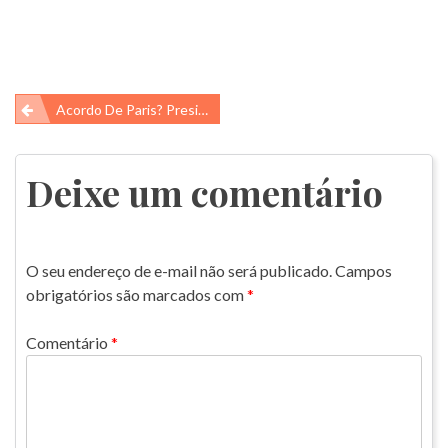
Navegação
Acordo De Paris? Presidente Trump? Mas O Que Está Acontecendo?
de
Post
Deixe um comentário
O seu endereço de e-mail não será publicado.
Campos
obrigatórios são marcados com
*
Comentário
*