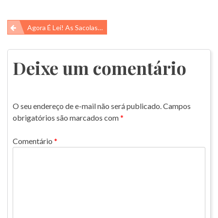
Navegação
Agora É Lei! As Sacolas Plásticas Estão Proibidas
de
Post
Deixe um comentário
O seu endereço de e-mail não será publicado.
Campos
obrigatórios são marcados com
*
Comentário
*