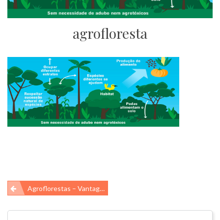
agrofloresta
Navegação
Agroflorestas – Vantagens Econômicas E Ambientais
de