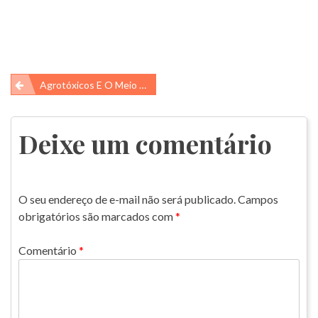
Navegação
Agrotóxicos E O Meio Ambiente
de
Post
Deixe um comentário
O seu endereço de e-mail não será publicado.
Campos
obrigatórios são marcados com
*
Comentário
*