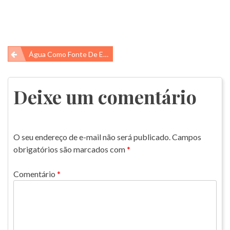
Navegação
Água Como Fonte De Energia
de
Post
Deixe um comentário
O seu endereço de e-mail não será publicado.
Campos
obrigatórios são marcados com
*
Comentário
*