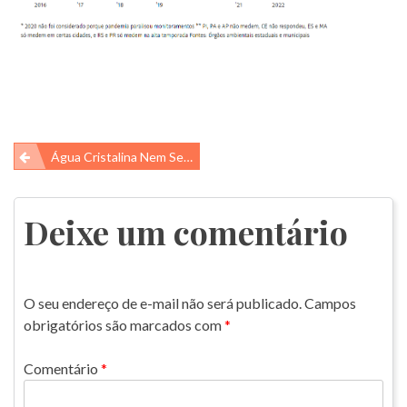
Navegação
Água Cristalina Nem Sempre É Limpa…
de
Post
Deixe um comentário
O seu endereço de e-mail não será publicado.
Campos
obrigatórios são marcados com
*
Comentário
*