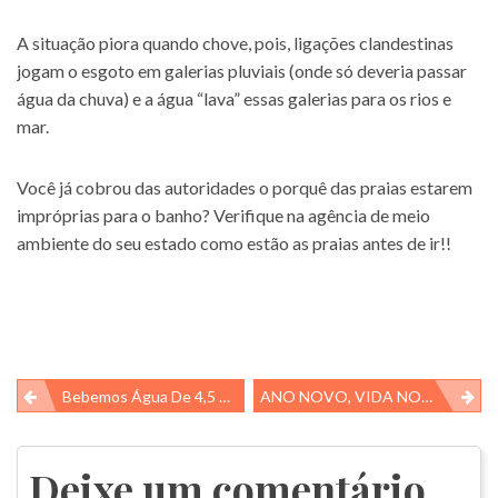
A situação piora quando chove, pois, ligações clandestinas
jogam o esgoto em galerias pluviais (onde só deveria passar
água da chuva) e a água “lava” essas galerias para os rios e
mar.
Você já cobrou das autoridades o porquê das praias estarem
impróprias para o banho? Verifique na agência de meio
ambiente do seu estado como estão as praias antes de ir!!
Navegação
Bebemos Água De 4,5 Bilhões De Anos De Idade!
ANO NOVO, VIDA NOVA E HÁBITOS VELHOS??
de
Post
Deixe um comentário